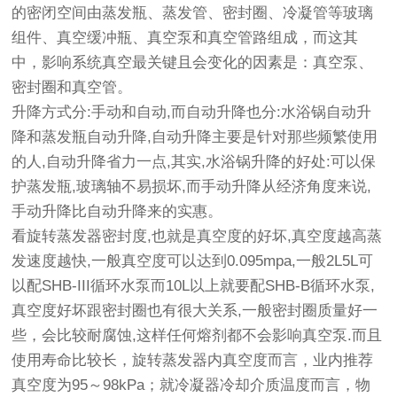
的密闭空间由蒸发瓶、蒸发管、密封圈、冷凝管等玻璃
组件、真空缓冲瓶、真空泵和真空管路组成，而这其
中，影响系统真空最关键且会变化的因素是：真空泵、
密封圈和真空管。
升降方式分:手动和自动,而自动升降也分:水浴锅自动升
降和蒸发瓶自动升降,自动升降主要是针对那些频繁使用
的人,自动升降省力一点,其实,水浴锅升降的好处:可以保
护蒸发瓶,玻璃轴不易损坏,而手动升降从经济角度来说,
手动升降比自动升降来的实惠。
看旋转蒸发器密封度,也就是真空度的好坏,真空度越高蒸
发速度越快,一般真空度可以达到0.095mpa,一般2L5L可
以配SHB-III循环水泵而10L以上就要配SHB-B循环水泵,
真空度好坏跟密封圈也有很大关系,一般密封圈质量好一
些，会比较耐腐蚀,这样任何熔剂都不会影响真空泵.而且
使用寿命比较长，旋转蒸发器内真空度而言，业内推荐
真空度为95～98kPa；就
冷凝器
冷却介质温度而言，物